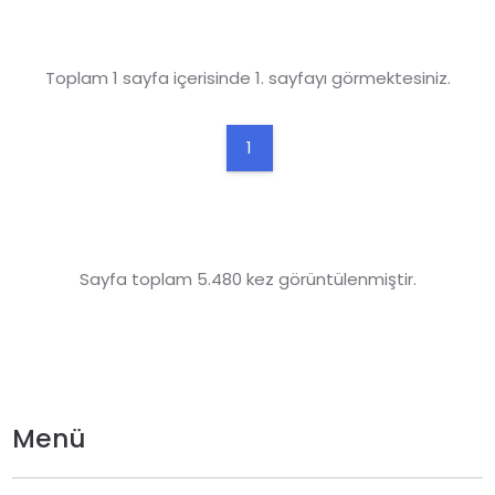
sigorta şirketleri ve acenteler aracılığı ile sağlanır.
Toplam 1 sayfa içerisinde 1. sayfayı görmektesiniz.
1
Sayfa toplam 5.480 kez görüntülenmiştir.
Menü