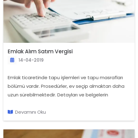
Emlak Alım Satım Vergisi
14-04-2019
Emlak ticaretinde tapu işlemleri ve tapu masrafları
bölümü vardır. Prosedürler, ev seçip almaktan daha
uzun sürebilmektedir. Detayları ve belgelerin
tamamlanması, özen gösterilmesi gereken bir
konudur. Emlak alım satım vergisi, kanunlarla belirlenir
Devamını Oku
ve gayrimenkullerin bulundukları kategorilere göre
vergisi, harcı ödenir.