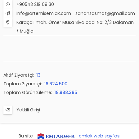
+90543 219 09 30
info@artemisemlak.com
sahansasmaz@gmail.com
Karaçalı mah. Ömer Musa Siva cad. No: 2/3 Dalaman
/ Muğla
Aktif Ziyaretçi:
13
Toplam Ziyaretçi:
18.624.500
Toplam Görüntüleme:
18.988.395
Yetkili Girişi
Bu site
emlak web sayfası