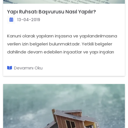
Yapı Ruhsatı Başvurusu Nasıl Yapılır?
13-04-2019
Kanuni olarak yapıların inşasına ve yapılandırılmasına
verilen izin belgeleri bulunmaktadır. Yetkili belgeler
dahilinde devam edebilen inşaatlar ve yapı inşaları
için alınması gereken ilk belge, ruhsattır. “Yapı ruhsatı
nedir, neden gereklidir? Ve yapı ruhsatı nasıl alınır?”
Devamını Oku
gibi konularda yasal prosedürlerden bahsedebiliriz.
Yapı ruhsatları, binala