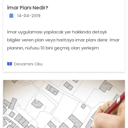
İmar Planı Nedir?
14-04-2019
İmar uygulaması yapılacak yer hakkında detaylı
bilgiler veren plan veya haritaya imar planı denir. İmar
planının, nüfusu 10 bini geçmiş olan yerleşim
yerlerinde yapılması zorunludur. İmar planı ile yoğunluk
düzeyi, imar uygulaması, adalar, yollar ve pek çok
Devamını Oku
istatistik raporları oluşturulur.