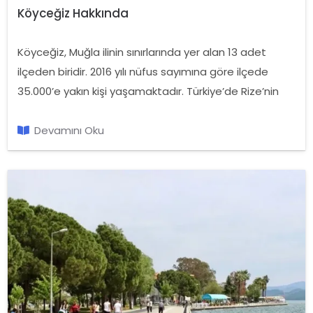
Köyceğiz Hakkında
Köyceğiz, Muğla ilinin sınırlarında yer alan 13 adet
ilçeden biridir. 2016 yılı nüfus sayımına göre ilçede
35.000’e yakın kişi yaşamaktadır. Türkiye’de Rize’nin
ardından en fazla yağmurun düştüğü yer olan
Köyceğiz’de kış mevsiminde yağmurun iki veya üç ay
Devamını Oku
boyunca sürdüğü g