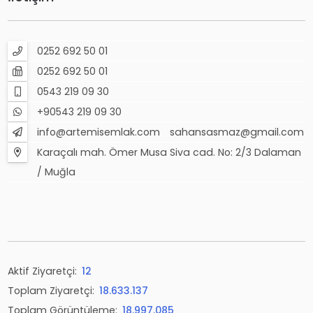
0252 692 50 01
0252 692 50 01
0543 219 09 30
+90543 219 09 30
info@artemisemlak.com
sahansasmaz@gmail.com
Karaçalı mah. Ömer Musa Siva cad. No: 2/3 Dalaman
/ Muğla
Aktif Ziyaretçi:
12
Toplam Ziyaretçi:
18.633.137
Toplam Görüntüleme:
18.997.085