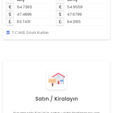
54.7365
54.9559
47.4896
47.6799
63.7431
64.2165
T.C.M.B. Döviz Kurları
Satın / Kiralayın