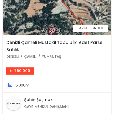
TARLA - SATILIK
Denizli Çameli Müstakil Tapulu İki Adet Parsel
Satılık
DENIZLI
ÇAMELI
YUMRUTAŞ
₺ 750.000
5.000m²
Şahin Şaşmaz
GAYRIMENKUL DANIŞMANI