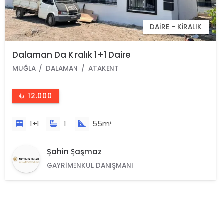
DAIRE - KIRALIK
Dalaman Da Kiralık 1+1 Daire
MUĞLA
DALAMAN
ATAKENT
₺ 12.000
1+1
1
55m²
Şahin Şaşmaz
GAYRIMENKUL DANIŞMANI