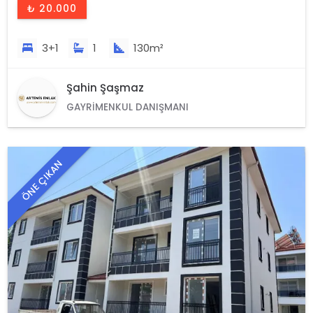
₺ 20.000
3+1
1
130m²
Şahin Şaşmaz
GAYRIMENKUL DANIŞMANI
ÖNE ÇIKAN