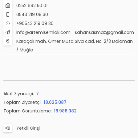
0252 692 50 01
0543 219 09 30
+90543 219 09 30
info@artemisemlak.com
sahansasmaz@gmail.com
Karaçalı mah. Ömer Musa Siva cad. No: 2/3 Dalaman
/ Muğla
Aktif Ziyaretçi:
7
Toplam Ziyaretçi:
18.625.087
Toplam Görüntüleme:
18.988.982
Yetkili Girişi