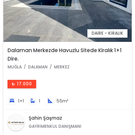
DAIRE - KIRALIK
Dalaman Merkezde Havuzlu Sitede Kiralık 1+1
Dire.
MUĞLA
DALAMAN
MERKEZ
₺ 17.000
1+1
1
55m²
Şahin Şaşmaz
GAYRIMENKUL DANIŞMANI