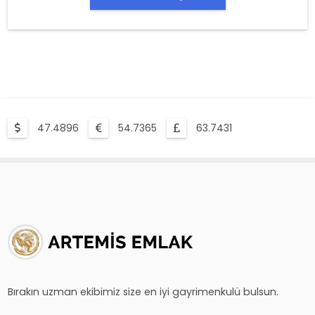
47.4896
54.7365
63.7431
Bırakın uzman ekibimiz size en iyi gayrimenkulü bulsun.